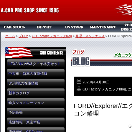
ホーム
>
ブログ
>
GD Factory メカニックblog
>
修理・メンテナンス
>
FORD//Explo
LEXANIのAW&タイヤ格安セット
中古車・新車の在庫情報
2020年04月30日
US現地の在庫情報
GD Factory メカニックblog
,
ニ
新車カタログ
輸入シュミレーション
FORD//Explorer
コン修理
予約販売
店舗情報 東京本店
G