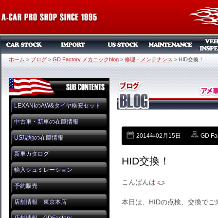
ホーム
>
ブログ
>
GD Factory メカニックblog
>
修理・メンテナンス
>
HID交換！
LEXANIのAW&タイヤ格安セット
中古車・新車の在庫情報
2014年02月15日
GD Fa
US現地の在庫情報
新車カタログ
HID交換！
輸入シュミレーション
こんばんは
予約販売
本日は、HIDの点検、交換で
店舗情報 東京本店