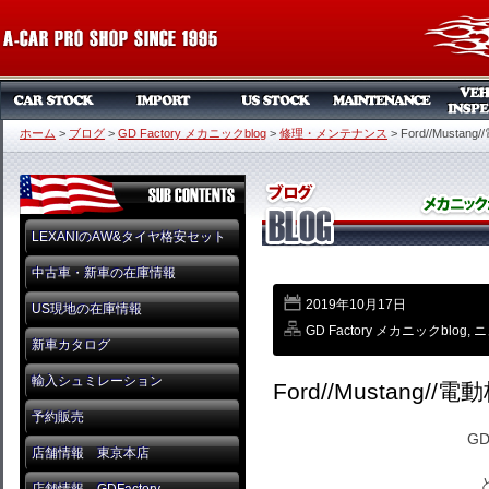
ホーム
>
ブログ
>
GD Factory メカニックblog
>
修理・メンテナンス
>
Ford//Musta
LEXANIのAW&タイヤ格安セット
中古車・新車の在庫情報
2019年10月17日
US現地の在庫情報
GD Factory メカニックblog
,
ニ
新車カタログ
輸入シュミレーション
Ford//Mustang
予約販売
GD
店舗情報 東京本店