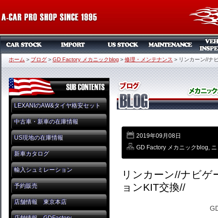
ホーム
>
ブログ
>
GD Factory メカニックblog
>
修理・メンテナンス
>
リンカーン//ナ
LEXANIのAW&タイヤ格安セット
中古車・新車の在庫情報
2019年09月08日
US現地の在庫情報
GD Factory メカニックblog
,
ニ
新車カタログ
輸入シュミレーション
リンカーン//ナビゲ
ョンKIT交換//
予約販売
店舗情報 東京本店
GD