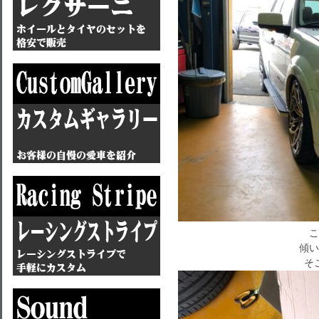
こ
傾い
そ