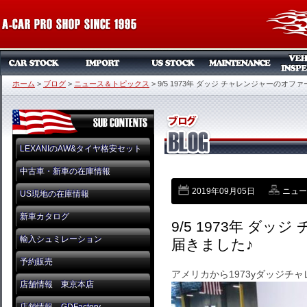
ホーム
>
ブログ
>
ニュース＆トピックス
>
9/5 1973年 ダッジ チャレンジャーのオフ
LEXANIのAW&タイヤ格安セット
中古車・新車の在庫情報
2019年09月05日
ニュー
US現地の在庫情報
新車カタログ
9/5 1973年 ダ
輸入シュミレーション
届きました♪
予約販売
アメリカから1973yダッジチ
店舗情報 東京本店