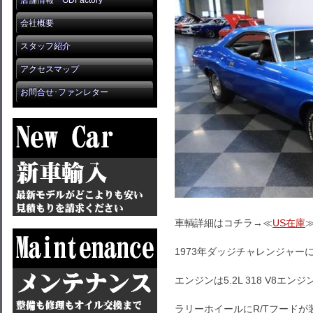
店舗情報 GDFactory
会社概要
スタッフ紹介
アクセスマップ
お問合せ･ファンレター
車輌詳細はコチラ→≪
US在庫
1973年ダッジチャレンジャー
エンジンは5.2L 318 V8エン
ラリーホイールにR/Tフード