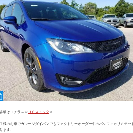
詳細はコチラ→≪
ＵＳストック
≫
Ｔ様のお車でガレージダイバンでもファクトリーオーダー中のパシフィカリミテッ
ります。