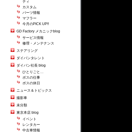
ティ
カスタム
パーツ情報
マフラー
今月のPICK UP!!
GD Factory メカニックblog
サービス情報
修理・メンテナンス
ステアリング
ダイバンタレント
ダイバン社長 blog
ひとりごと…
ボスの仕事
ボスの休日
ニュース＆トピックス
撮影車
未分類
東京本店 blog
イベント
レンタカー
中古車情報