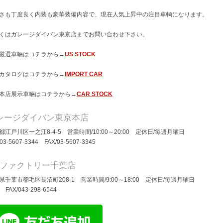
さも丁度良く内装も豪華装備内容で、現在人気上昇中の注目車輌になります。
くはガレージダイバン東京店までお問い合わせ下さい。
厳選車輛はコチラから→
US STOCK
カタログはコチラから→
IMPORT CAR
本店展示車輛はコチラから→
CAR STOCK
レージダイバン東京本店
都江戸川区一之江8-4-5 営業時間/10:00～20:00 定休日/毎週月曜日
/03-5607-3344 FAX/03-5607-3345
Dファクトリー千葉店
県千葉市稲毛区長沼町208-1 営業時間/9:00～18:00 定休日/毎週月曜日
/ FAX/043-298-6544