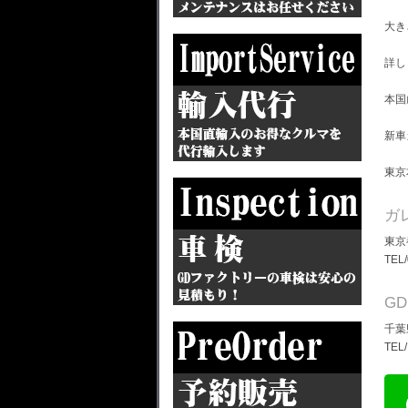
大き
詳し
本国
新車
東京
ガ
東京
TEL
G
千葉
TEL