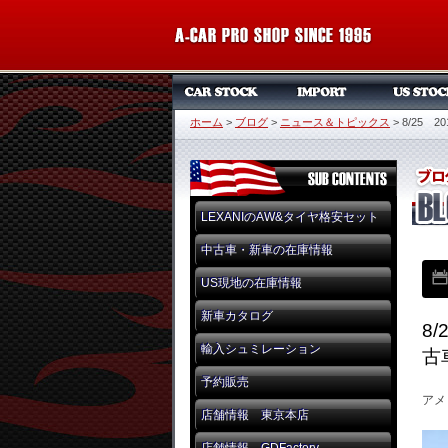
ホーム
>
ブログ
>
ニュース＆トピックス
>
8/25
LEXANIのAW&タイヤ格安セット
中古車・新車の在庫情報
US現地の在庫情報
新車カタログ
8
輸入シュミレーション
古
予約販売
アメ
店舗情報 東京本店