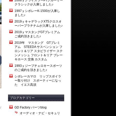
2006ｙクライスラーPTクルーザー
クラシックが入庫しました♪
1997ｙシボレーK-1500が入庫し
ました♪
2019ｙキャデラックXT5クロスオ
ーバープラチナムが入庫しました♪
2019ｙマスタングGTプレミアム
ご成約頂きました♪
2019年 マスタング GTプレミ
アム STEEDA サスペンション フ
ロント＆リア スタビライザー ステ
ンメッシュ フロント＆リア ブレー
キホース 交換 カスタム
1993ｙジープチェロキースポーツ
のご成約を頂きました♪
シボレーカマロ リップスポイラ
ー取り付け スポーティーになっ
た イエス高須
ブログカテゴリー
GD Factory パーツblog
ド
オーディオ・ナビ・セキュリ