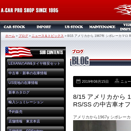
ホーム
>
ブログ
>
ニュース＆トピックス
>
8/15 アメリカから 1967年 シボレーカマロ
LEXANIのAW&タイヤ格安セット
中古車・新車の在庫情報
2019年08月15日
ニュー
US現地の在庫情報
新車カタログ
8/15 アメリカから
輸入シュミレーション
RS/SS の中古車
予約販売
アメリカから1967y シボレー
店舗情報 東京本店