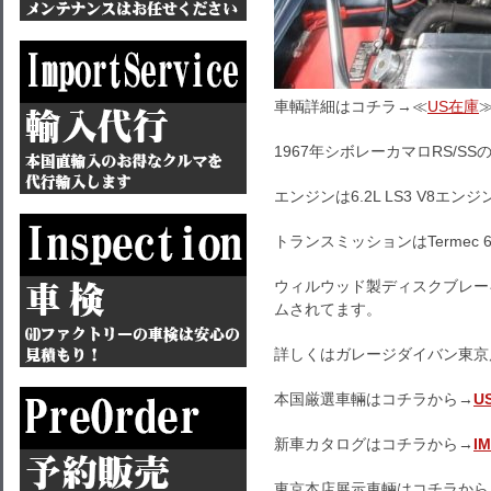
車輌詳細はコチラ→≪
US在庫
1967年シボレーカマロRS/S
エンジンは6.2L LS3 V8エ
トランスミッションはTerme
ウィルウッド製ディスクブレー
ムされてます。
詳しくはガレージダイバン東京
本国厳選車輛はコチラから→
U
新車カタログはコチラから→
I
東京本店展示車輛はコチラから