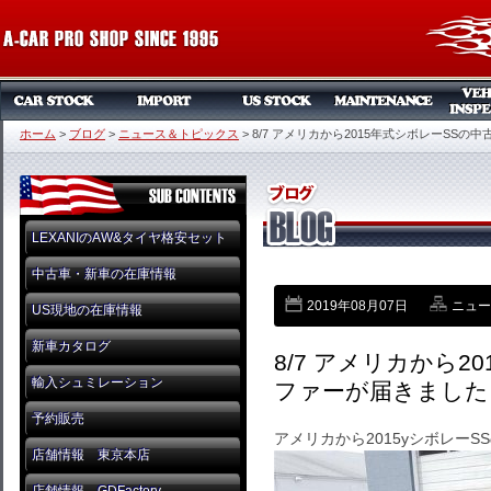
ホーム
>
ブログ
>
ニュース＆トピックス
>
8/7 アメリカから2015年式シボレーSSの
LEXANIのAW&タイヤ格安セット
中古車・新車の在庫情報
2019年08月07日
ニュー
US現地の在庫情報
新車カタログ
8/7 アメリカから2
輸入シュミレーション
ファーが届きました
予約販売
アメリカから2015yシボレー
店舗情報 東京本店