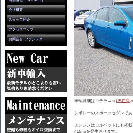
店舗情報 GDFactory
会社概要
スタッフ紹介
アクセスマップ
お問合せ･ファンレター
車輌詳細はコチラ→≪
US在庫
シボレーのスポーツセダンであ
エンジンはコルベットにも搭載され
415hpを発生させます。