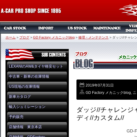
ホーム
>
ブログ
>
GD Factory メカニックblog
>
修理・メンテナンス
>
ダッジ//チャレンジ
LEXANIのAW&タイヤ格安セット
中古車・新車の在庫情報
2019年07月31日
US現地の在庫情報
GD Factory メカニックblog
,
ニ
新車カタログ
輸入シュミレーション
ダッジ//チャレンジャー
ディ//カスタム//
予約販売
店舗情報 東京本店
GD-