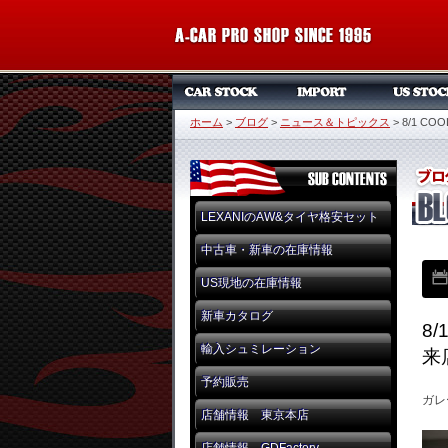
ホーム
>
ブログ
>
ニュース＆トピックス
>
8/1 C
LEXANIのAW&タイヤ格安セット
中古車・新車の在庫情報
US現地の在庫情報
新車カタログ
8
輸入シュミレーション
来
予約販売
ガレ
店舗情報 東京本店