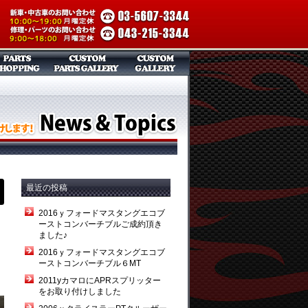
最近の投稿
2016ｙフォードマスタングエコブ
ーストコンバーチブルご成約頂き
ました♪
2016ｙフォードマスタングエコブ
ーストコンバーチブル６MT
2011yカマロにAPRスプリッター
をお取り付けしました