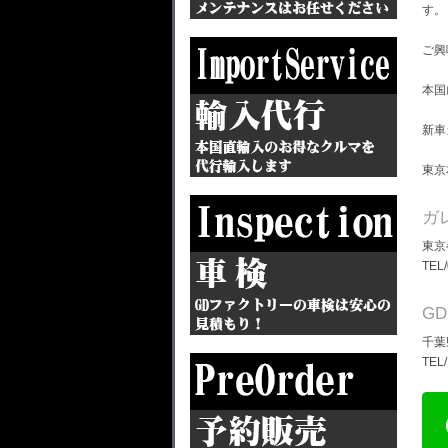
す。
ご興
本国
新車
東京
ガ
東京
TEL
G
千葉
TEL