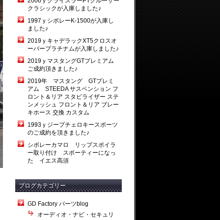
2006ｙクライスラーPTクルーザー
クラシックが入庫しました♪
1997ｙシボレーK-1500が入庫し
ました♪
2019ｙキャデラックXT5クロスオ
ーバープラチナムが入庫しました♪
2019ｙマスタングGTプレミアム
ご成約頂きました♪
2019年 マスタング GTプレミ
アム STEEDA サスペンション フ
ロント＆リア スタビライザー ステ
ンメッシュ フロント＆リア ブレー
キホース 交換 カスタム
1993ｙジープチェロキースポーツ
のご成約を頂きました♪
シボレーカマロ リップスポイラ
ー取り付け スポーティーになっ
た イエス高須
ブログカテゴリー
GD Factory パーツblog
オーディオ・ナビ・セキュリ