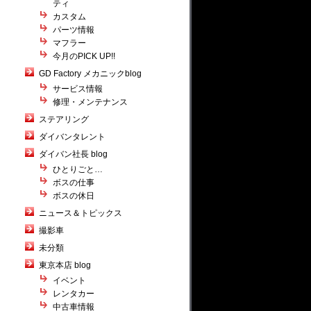
ティ
カスタム
パーツ情報
マフラー
今月のPICK UP!!
GD Factory メカニックblog
サービス情報
修理・メンテナンス
ステアリング
ダイバンタレント
ダイバン社長 blog
ひとりごと…
ボスの仕事
ボスの休日
ニュース＆トピックス
撮影車
未分類
東京本店 blog
イベント
レンタカー
中古車情報