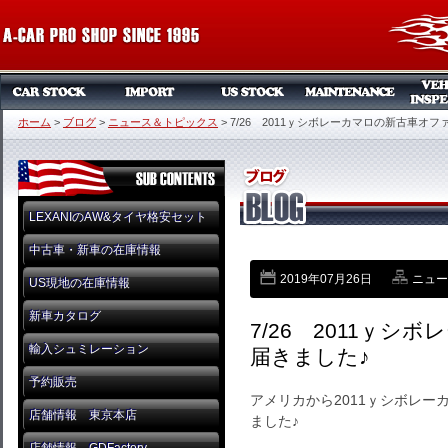
ホーム
>
ブログ
>
ニュース＆トピックス
>
7/26 2011ｙシボレーカマロの新古車オ
LEXANIのAW&タイヤ格安セット
中古車・新車の在庫情報
2019年07月26日
ニュー
US現地の在庫情報
新車カタログ
7/26 2011ｙ
輸入シュミレーション
届きました♪
予約販売
アメリカから2011ｙシボレ
店舗情報 東京本店
ました♪