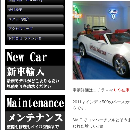
店舗情報 GDFactory
会社概要
スタッフ紹介
アクセスマップ
お問合せ･ファンレター
車輌詳細はコチラ→≪
ＵＳ在庫
2011ｙインディ500のペー
Ｓです。
6ＭＴでコンバーチブルとそう
われた珍しい1台