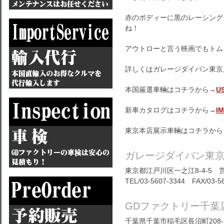
赤のボディーに黒のレーシング
ね！
アウトローと言う映画でもトム
詳しくはガレージダイバン東京
本国厳選車輛はコチラから→
U
新車カタログはコチラから→
I
東京本店展示車輛はコチラから
ガレージダイバン東
東京都江戸川区一之江8-4-5 営
TEL/03-5607-3344 FAX/03-5
GDファクトリー千葉
千葉県千葉市稲毛区長沼町208-1