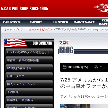
ホーム
>
ブログ
>
ニュース＆トピックス
>
7/25 アメリカから 1970年シボレーシェ
LEXANIのAW&タイヤ格安セット
中古車・新車の在庫情報
2019年07月25日
ニュー
US現地の在庫情報
新車カタログ
7/25 アメリカから
輸入シュミレーション
の中古車オファーが
予約販売
アメリカから1970y シボレ
店舗情報 東京本店