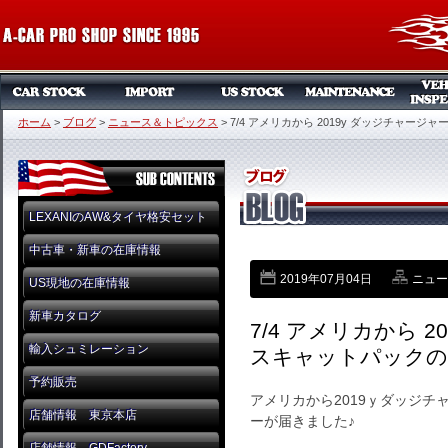
ホーム
>
ブログ
>
ニュース＆トピックス
>
7/4 アメリカから 2019y ダッジチャー
LEXANIのAW&タイヤ格安セット
中古車・新車の在庫情報
2019年07月04日
ニュー
US現地の在庫情報
新車カタログ
7/4 アメリカから 2
輸入シュミレーション
スキャットパックの
予約販売
アメリカから2019ｙダッジチ
店舗情報 東京本店
ーが届きました♪