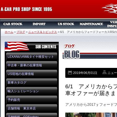
ホーム
>
ブログ
>
ニュース＆トピックス
>
6/1 アメリカからフォードフォーカスRS
LEXANIのAW&タイヤ格安セット
中古車・新車の在庫情報
2019年06月01日
ニュー
US現地の在庫情報
新車カタログ
6/1 アメリカから
輸入シュミレーション
車オファーが届きま
予約販売
アメリカから2017ｙフォード
店舗情報 東京本店