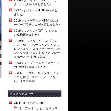
2006ｙクライスラーPTクルーザー
クラシックが入庫しました♪
1997ｙシボレーK-1500が入庫し
ました♪
2019ｙキャデラックXT5クロスオ
ーバープラチナムが入庫しました♪
2019ｙマスタングGTプレミアム
ご成約頂きました♪
2019年 マスタング GTプレミ
アム STEEDA サスペンション フ
ロント＆リア スタビライザー ステ
ンメッシュ フロント＆リア ブレー
キホース 交換 カスタム
1993ｙジープチェロキースポーツ
のご成約を頂きました♪
シボレーカマロ リップスポイラ
ー取り付け スポーティーになっ
た イエス高須
ブログカテゴリー
GD Factory パーツblog
オーディオ・ナビ・セキュリ