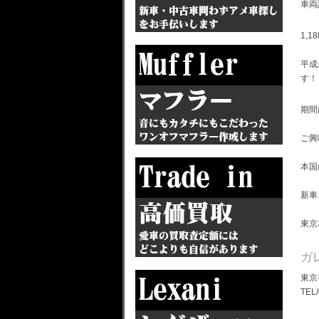
車両
1,1
平成
す！
期間
ご興
本国
新車
東京
ガ
東京
TEL