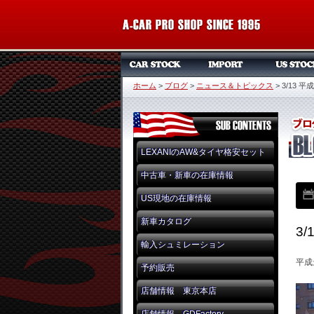
ホーム
>
ブログ
>
ニュース＆トピックス
>
3/13
LEXANIのAW&タイヤ格安セット
中古車・新車の在庫情報
US現地の在庫情報
新車カタログ
3
輸入シュミレーション
平成
予約販売
店舗情報 東京本店