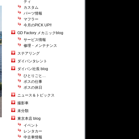
ティ
カスタム
パーツ情報
マフラー
今月のPICK UP!!
GD Factory メカニックblog
サービス情報
修理・メンテナンス
ステアリング
ダイバンタレント
ダイバン社長 blog
ひとりごと…
ボスの仕事
ボスの休日
ニュース＆トピックス
撮影車
未分類
東京本店 blog
イベント
レンタカー
中古車情報