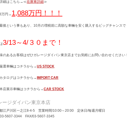
詳細はこちら→≪
在庫車詳細
≫
1,088万円！！！
88万円→
最後という事もあり、10月の増税前に高額な車輛を安く購入するビッグチャンスで
3/13～4/３０まで！
は
味のあるお客様はぜひガレージダイバン東京店までお気軽にお問い合わせください
厳選車輛はコチラから→
US STOCK
カタログはコチラから→
IMPORT CAR
本店展示車輛はコチラから→
CAR STOCK
レージダイバン東京本店
都江戸川区一之江8-4-5 営業時間/10:00～20:00 定休日/毎週月曜日
/03-5607-3344 FAX/03-5607-3345