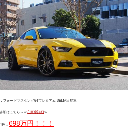
15y フォードマスタングGTプレミアム SEMA出展車
詳細はこちら→≪
在庫車詳細
≫
698万円！！！
8万円→