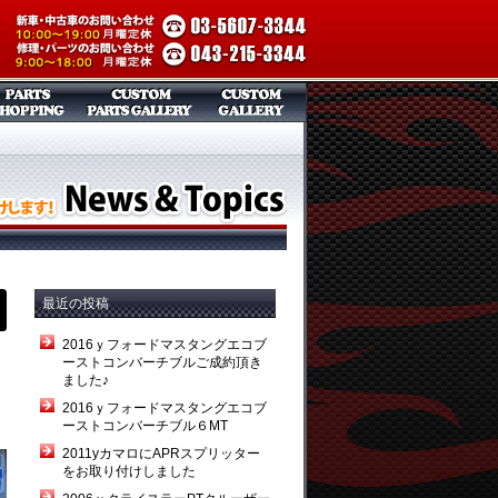
最近の投稿
2016ｙフォードマスタングエコブ
ーストコンバーチブルご成約頂き
ました♪
2016ｙフォードマスタングエコブ
ーストコンバーチブル６MT
2011yカマロにAPRスプリッター
をお取り付けしました