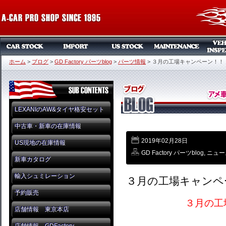
ホーム
>
ブログ
>
GD Factory パーツblog
>
パーツ情報
>
３月の工場キャンペーン！！
LEXANIのAW&タイヤ格安セット
中古車・新車の在庫情報
2019年02月28日
US現地の在庫情報
GD Factory パーツblog
,
ニュー
新車カタログ
輸入シュミレーション
３月の工場キャンペ
予約販売
３月の工
店舗情報 東京本店