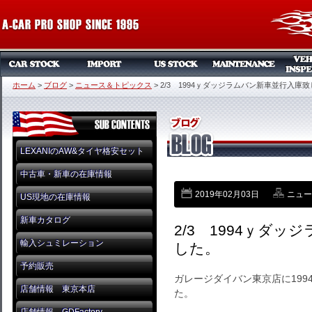
ホーム
>
ブログ
>
ニュース＆トピックス
>
2/3 1994ｙダッジラムバン新車並行入庫
LEXANIのAW&タイヤ格安セット
中古車・新車の在庫情報
2019年02月03日
ニュー
US現地の在庫情報
新車カタログ
2/3 1994ｙダ
輸入シュミレーション
した。
予約販売
ガレージダイバン東京店に19
店舗情報 東京本店
た。