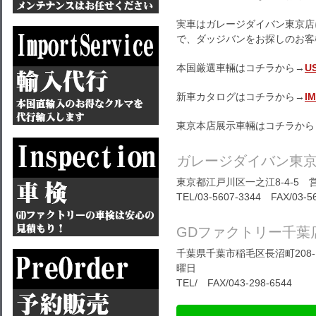
実車はガレージダイバン東京店
で、ダッジバンをお探しのお客
本国厳選車輛はコチラから→
U
新車カタログはコチラから→
I
東京本店展示車輛はコチラから
ガレージダイバン東
東京都江戸川区一之江8-4-5 営
TEL/03-5607-3344 FAX/03-5
GDファクトリー千葉
千葉県千葉市稲毛区長沼町208-1
曜日
TEL/ FAX/043-298-6544