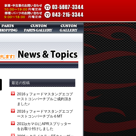
最近の投稿
2016ｙフォードマスタングエコブ
ーストコンバーチブルご成約頂き
ました♪
2016ｙフォードマスタングエコブ
ーストコンバーチブル６MT
2011yカマロにAPRスプリッター
をお取り付けしました