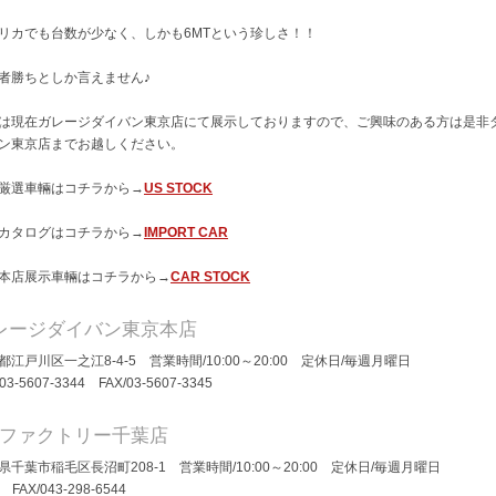
リカでも台数が少なく、しかも6MTという珍しさ！！
者勝ちとしか言えません♪
は現在ガレージダイバン東京店にて展示しておりますので、ご興味のある方は是非
ン東京店までお越しください。
厳選車輛はコチラから→
US STOCK
カタログはコチラから→
IMPORT CAR
本店展示車輛はコチラから→
CAR STOCK
レージダイバン東京本店
都江戸川区一之江8-4-5 営業時間/10:00～20:00 定休日/毎週月曜日
/03-5607-3344 FAX/03-5607-3345
Dファクトリー千葉店
県千葉市稲毛区長沼町208-1 営業時間/10:00～20:00 定休日/毎週月曜日
/ FAX/043-298-6544