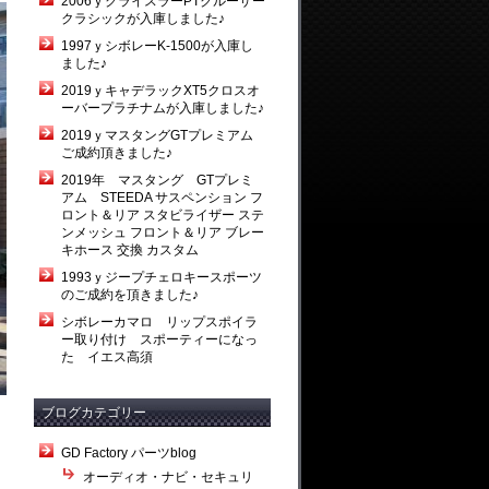
2006ｙクライスラーPTクルーザー
クラシックが入庫しました♪
1997ｙシボレーK-1500が入庫し
ました♪
2019ｙキャデラックXT5クロスオ
ーバープラチナムが入庫しました♪
2019ｙマスタングGTプレミアム
ご成約頂きました♪
2019年 マスタング GTプレミ
アム STEEDA サスペンション フ
ロント＆リア スタビライザー ステ
ンメッシュ フロント＆リア ブレー
キホース 交換 カスタム
1993ｙジープチェロキースポーツ
のご成約を頂きました♪
シボレーカマロ リップスポイラ
ー取り付け スポーティーになっ
た イエス高須
ブログカテゴリー
GD Factory パーツblog
オーディオ・ナビ・セキュリ