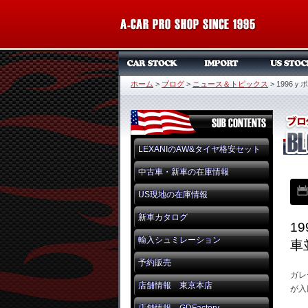
ホーム
>
ブログ
>
ニュース＆トピックス
>
1996
LEXANIのAW&タイヤ格安セット
中古車・新車の在庫情報
US現地の在庫情報
新車カタログ
1
輸入シュミレーション
車
予約販売
ガレ
店舗情報 東京本店
が入