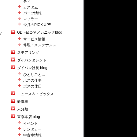
ティ
カスタム
パーツ情報
マフラー
今月のPICK UP!!
GD Factory メカニックblog
ダ
サービス情報
修理・メンテナンス
ステアリング
ダイバンタレント
ダイバン社長 blog
ひとりごと…
ボスの仕事
ボスの休日
ニュース＆トピックス
撮影車
未分類
東京本店 blog
イベント
レンタカー
中古車情報