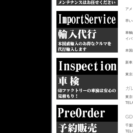
アメ
早い
車輌
イバ
本国
新車
東京
ガ
東京
TEL
G
千葉
TEL