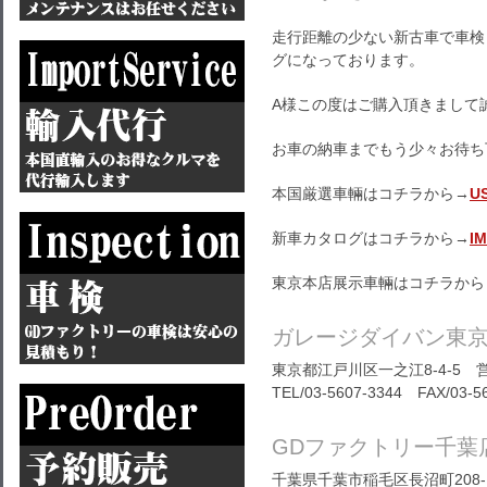
走行距離の少ない新古車で車検
グになっております。
A様この度はご購入頂きまして
お車の納車までもう少々お待ち
本国厳選車輛はコチラから→
U
新車カタログはコチラから→
I
東京本店展示車輛はコチラから
ガレージダイバン東
東京都江戸川区一之江8-4-5 営
TEL/03-5607-3344 FAX/03-5
GDファクトリー千葉
千葉県千葉市稲毛区長沼町208-1