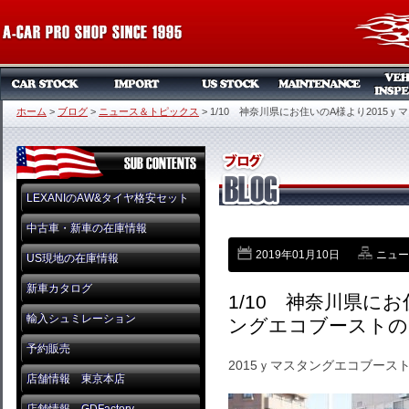
ホーム
>
ブログ
>
ニュース＆トピックス
>
1/10 神奈川県にお住いのA様より201
LEXANIのAW&タイヤ格安セット
中古車・新車の在庫情報
2019年01月10日
ニュー
US現地の在庫情報
新車カタログ
1/10 神奈川県に
輸入シュミレーション
ングエコブーストの
予約販売
2015ｙマスタングエコブースト
店舗情報 東京本店