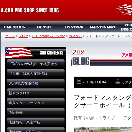
ホーム
>
ブログ
>
GD Factory パーツblog
>
カスタム
>
フォードマスタング レーシン
LEXANIのAW&タイヤ格安セット
中古車・新車の在庫情報
2018年11月04日
カスタ
US現地の在庫情報
新車カタログ
フォードマスタング
輸入シュミレーション
クサーニホイール（
予約販売
艶有りの黒ストライプ エアダ
店舗情報 東京本店