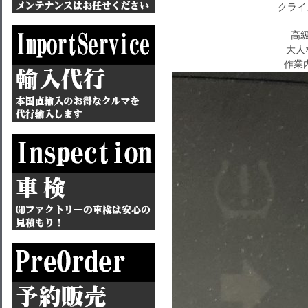
クライス
高級
大人
作業