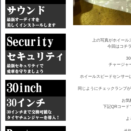
上の写真がホイール
今回はコチラ
3
チャージャ
ホイールスピードセンサーは
同じようにチェックランプが
お気
下記QRコード
よ
それで