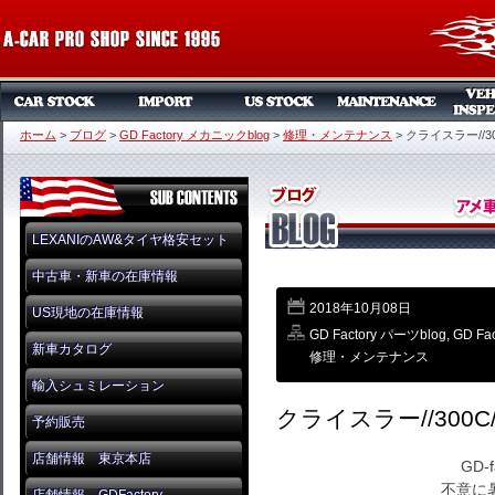
ホーム
>
ブログ
>
GD Factory メカニックblog
>
修理・メンテナンス
>
クライスラー//3
LEXANIのAW&タイヤ格安セット
中古車・新車の在庫情報
2018年10月08日
US現地の在庫情報
GD Factory パーツblog
,
GD Fa
新車カタログ
修理・メンテナンス
輸入シュミレーション
クライスラー//300
予約販売
店舗情報 東京本店
GD-
不意に