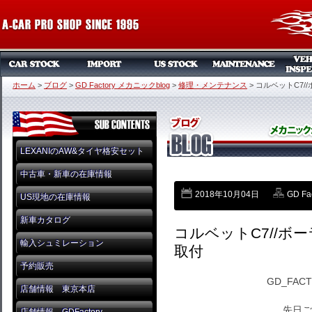
ホーム
>
ブログ
>
GD Factory メカニックblog
>
修理・メンテナンス
>
コルベットC7//ボ
LEXANIのAW&タイヤ格安セット
中古車・新車の在庫情報
2018年10月04日
GD F
US現地の在庫情報
新車カタログ
コルベットC7//ボーラ/
輸入シュミレーション
取付
予約販売
GD_FAC
店舗情報 東京本店
先日ご