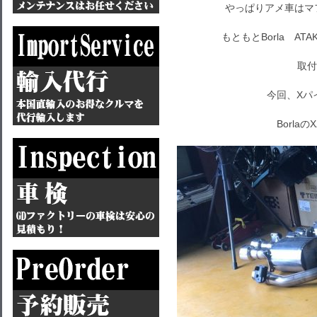
やっぱりアメ車はマ
もともとBorla A
取付
今回、Xパ
Borl