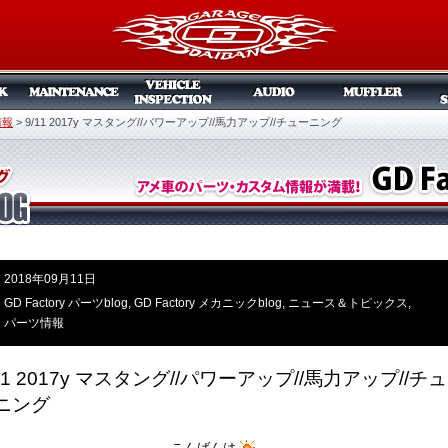
情報
>
9/11 2017y マスタング//パワーアップ//馬力アップ//チューニング
2018年09月11日
GD Factory パーツblog
,
GD Factory メカニックblog
,
ニュース＆トピックス
,
パーツ情報
/11 2017y マスタング//パワーアップ//馬力アップ//チュ
ニング
こんばんは