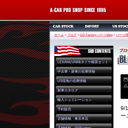
ホーム
>
ブログ
>
GD Factory パーツblog
>
パーツ
LEXANIのAW&タイヤ格安セット
中古車・新車の在庫情報
US現地の在庫情報
新車カタログ
輸入シュミレーション
9
予約販売
ー
店舗情報 東京本店