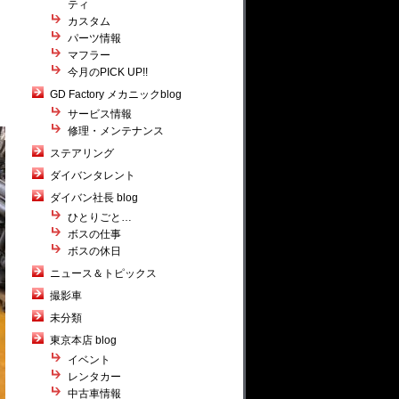
ティ
カスタム
パーツ情報
マフラー
今月のPICK UP!!
GD Factory メカニックblog
サービス情報
修理・メンテナンス
ステアリング
ダイバンタレント
ダイバン社長 blog
ひとりごと…
ボスの仕事
ボスの休日
ニュース＆トピックス
撮影車
未分類
東京本店 blog
イベント
レンタカー
中古車情報