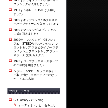
2006ｙクライスラーPTクルーザー
クラシックが入庫しました♪
1997ｙシボレーK-1500が入庫し
ました♪
2019ｙキャデラックXT5クロスオ
ーバープラチナムが入庫しました♪
2019ｙマスタングGTプレミアム
ご成約頂きました♪
2019年 マスタング GTプレミ
アム STEEDA サスペンション フ
ロント＆リア スタビライザー ステ
ンメッシュ フロント＆リア ブレー
キホース 交換 カスタム
1993ｙジープチェロキースポーツ
のご成約を頂きました♪
シボレーカマロ リップスポイラ
ー取り付け スポーティーになっ
た イエス高須
ブログカテゴリー
GD Factory パーツblog
オーディオ・ナビ・セキュリ