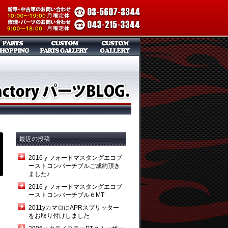
最近の投稿
2016ｙフォードマスタングエコブ
ーストコンバーチブルご成約頂き
ました♪
2016ｙフォードマスタングエコブ
ーストコンバーチブル６MT
2011yカマロにAPRスプリッター
をお取り付けしました