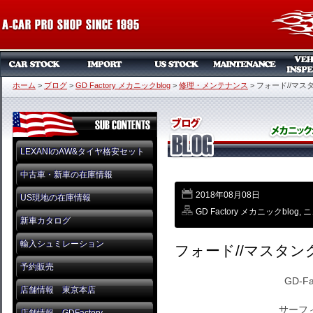
ホーム
>
ブログ
>
GD Factory メカニックblog
>
修理・メンテナンス
>
フォード//マスタ
LEXANIのAW&タイヤ格安セット
中古車・新車の在庫情報
2018年08月08日
US現地の在庫情報
GD Factory メカニックblog
,
ニ
新車カタログ
輸入シュミレーション
フォード//マスタング
予約販売
GD-F
店舗情報 東京本店
サーフ