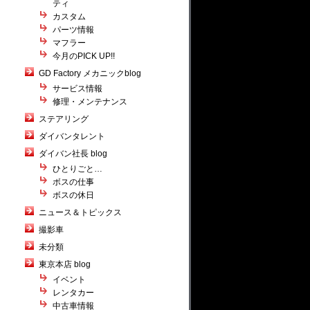
ティ
カスタム
パーツ情報
マフラー
今月のPICK UP!!
GD Factory メカニックblog
サービス情報
修理・メンテナンス
ステアリング
ダイバンタレント
ダイバン社長 blog
ひとりごと…
ボスの仕事
ボスの休日
ニュース＆トピックス
撮影車
未分類
東京本店 blog
イベント
レンタカー
中古車情報