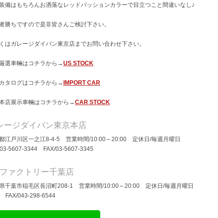
装備はもちろんお洒落なレッドパッションカラーで目立つこと間違いなし♪
者勝ちですので是非皆さんご検討下さい。
くはガレージダイバン東京店までお問い合わせ下さい。
厳選車輛はコチラから→
US STOCK
カタログはコチラから→
IMPORT CAR
本店展示車輛はコチラから→
CAR STOCK
レージダイバン東京本店
都江戸川区一之江8-4-5 営業時間/10:00～20:00 定休日/毎週月曜日
/03-5607-3344 FAX/03-5607-3345
Dファクトリー千葉店
県千葉市稲毛区長沼町208-1 営業時間/10:00～20:00 定休日/毎週月曜日
/ FAX/043-298-6544