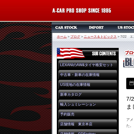
ホーム
>
ブログ
>
ニュース＆トピックス
>
7/22
LEXANIのAW&タイヤ格安セット
中古車・新車の在庫情報
US現地の在庫情報
新車カタログ
7
輸入シュミレーション
ま
予約販売
アメ
店舗情報 東京本店
た。