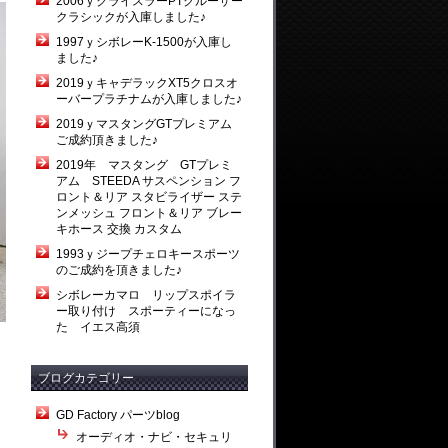
2006ｙクライスラーPTクルーザー
クラシックが入庫しました♪
1997ｙシボレーK-1500が入庫し
ました♪
2019ｙキャデラックXT5クロスオ
ーバープラチナムが入庫しました♪
2019ｙマスタングGTプレミアム
ご成約頂きました♪
2019年 マスタング GTプレミ
アム STEEDA サスペンション フ
ロント＆リア スタビライザー ステ
ンメッシュ フロント＆リア ブレー
キホース 交換 カスタム
1993ｙジープチェロキースポーツ
のご成約を頂きました♪
シボレーカマロ リップスポイラ
ー取り付け スポーティーになっ
た イエス高須
ブログカテゴリー
GD Factory パーツblog
オーディオ・ナビ・セキュリ