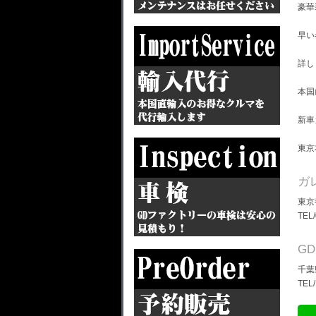
豪華
早い
詳し
本国
新車
東京
ガ
東京
TEL
G
千葉
TEL