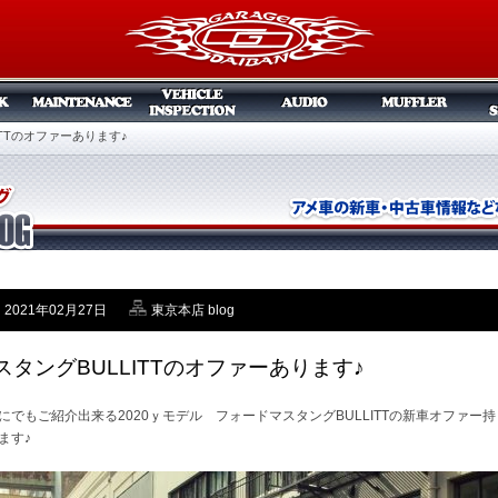
ITTのオファーあります♪
2021年02月27日
東京本店 blog
スタングBULLITTのオファーあります♪
にでもご紹介出来る2020ｙモデル フォードマスタングBULLITTの新車オファー持
ます♪