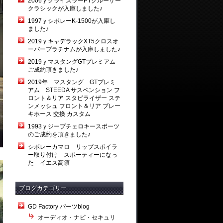
2006ｙクライスラーPTクルーザー
クラシックが入庫しました♪
1997ｙシボレーK-1500が入庫し
ました♪
2019ｙキャデラックXT5クロスオ
ーバープラチナムが入庫しました♪
2019ｙマスタングGTプレミアム
ご成約頂きました♪
2019年 マスタング GTプレミ
アム STEEDA サスペンション フ
ロント＆リア スタビライザー ステ
ンメッシュ フロント＆リア ブレー
キホース 交換 カスタム
1993ｙジープチェロキースポーツ
のご成約を頂きました♪
シボレーカマロ リップスポイラ
ー取り付け スポーティーになっ
た イエス高須
ブログカテゴリー
GD Factory パーツblog
オーディオ・ナビ・セキュリ