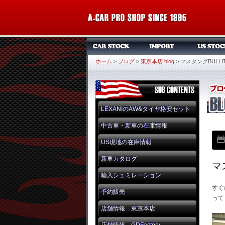
ホーム
>
ブログ
>
東京本店 blog
>
マスタングBULL
LEXANIのAW&タイヤ格安セット
中古車・新車の在庫情報
US現地の在庫情報
新車カタログ
マ
輸入シュミレーション
すぐ
予約販売
って
店舗情報 東京本店