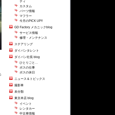
ティ
カスタム
パーツ情報
マフラー
今月のPICK UP!!
GD Factory メカニックblog
サービス情報
修理・メンテナンス
ステアリング
ダイバンタレント
ダイバン社長 blog
ひとりごと…
ボスの仕事
ボスの休日
る
ニュース＆トピックス
撮影車
未分類
東京本店 blog
イベント
レンタカー
中古車情報