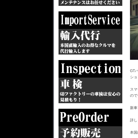
GT
ショ
スマ
ので
新車
詳し
本国