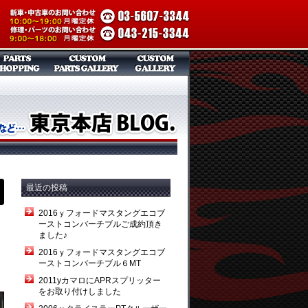
最近の投稿
2016ｙフォードマスタングエコブ
ーストコンバーチブルご成約頂き
ました♪
2016ｙフォードマスタングエコブ
ーストコンバーチブル６MT
2011yカマロにAPRスプリッター
をお取り付けしました