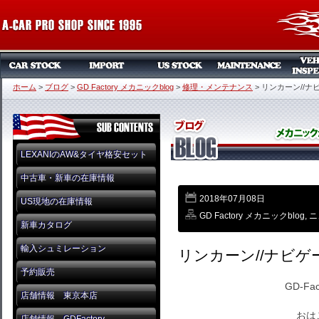
ホーム
>
ブログ
>
GD Factory メカニックblog
>
修理・メンテナンス
>
リンカーン//ナビ
LEXANIのAW&タイヤ格安セット
中古車・新車の在庫情報
2018年07月08日
US現地の在庫情報
GD Factory メカニックblog
,
ニ
新車カタログ
輸入シュミレーション
リンカーン//ナビゲー
予約販売
GD-Fa
店舗情報 東京本店
おは