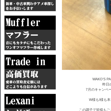
WAKO’S 
昨日
7月のキャンペ
W様もI様も本
この調子で皆様もご