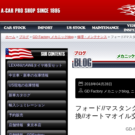
ホーム
>
ブログ
>
GD Factory メカニックblog
>
修理・メンテナンス
>
フォード//マス
LEXANIのAW&タイヤ格安セット
中古車・新車の在庫情報
2018年04月28日
US現地の在庫情報
GD Factory メカニックblog
,
ニ
新車カタログ
輸入シュミレーション
フォード//マスタン
換//オートマオイル
予約販売
店舗情報 東京本店
GD-