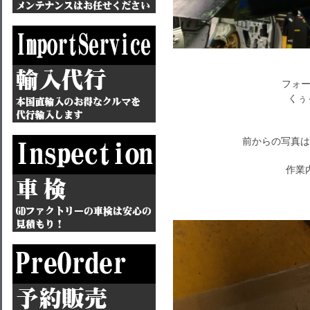
フォー
くぅ
前からの写真は
作業