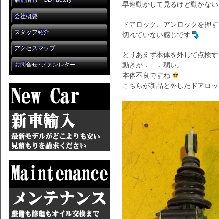
店舗情報 GDFactory
早速動かして見るけど動かない
会社概要
ドアロック、アンロックを押す
スタッフ紹介
切れていない感じです
アクセスマップ
とりあえず本体を外して点検す
お問合せ･ファンレター
動きが．．．弱い。
本体不良ですね
こちらが新品と外したドアロッ