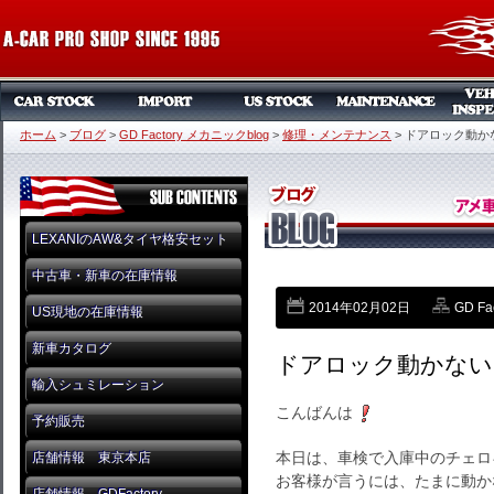
ホーム
>
ブログ
>
GD Factory メカニックblog
>
修理・メンテナンス
>
ドアロック動か
LEXANIのAW&タイヤ格安セット
中古車・新車の在庫情報
2014年02月02日
GD Fa
US現地の在庫情報
新車カタログ
ドアロック動かない
輸入シュミレーション
こんばんは
予約販売
本日は、車検で入庫中のチェロ
店舗情報 東京本店
お客様が言うには、たまに動か