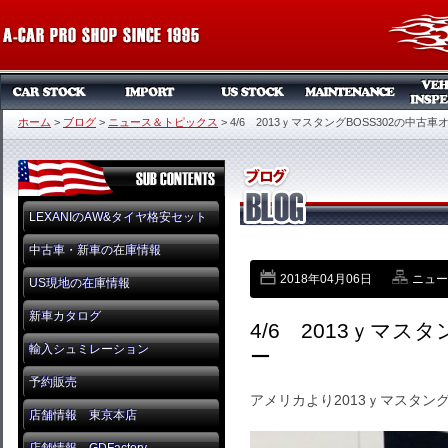
ホーム
>
ブログ
>
ニュース＆トピックス
>
4/6 2013ｙマスタングBOSS302の中古車
LEXANIのAW&タイヤ格安セット
中古車・新車の在庫情報
2018年04月06日
ニュー
US現地の在庫情報
新車カタログ
4/6 2013ｙマス
輸入シュミレーション
ー
予約販売
アメリカより2013ｙマスタン
店舗情報 東京本店