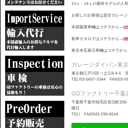
13ｙ・14ｙの最終モデルの人気
お探しのお客様は是非ガレージ
本国厳選車輛はコチラから→
U
新車カタログはコチラから→
I
東京本店展示車輛はコチラから
ガレージダイバン東
東京都江戸川区一之江8-4-5 営
TEL/03-5607-3344 FAX/03-5
GDファクトリー千葉
千葉県千葉市稲毛区長沼町208-1
曜日
TEL/ FAX/043-298-6544