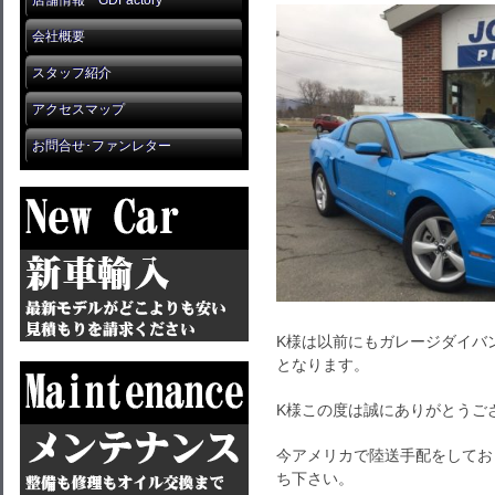
店舗情報 GDFactory
会社概要
スタッフ紹介
アクセスマップ
お問合せ･ファンレター
K様は以前にもガレージダイバ
となります。
K様この度は誠にありがとうご
今アメリカで陸送手配をしてお
ち下さい。