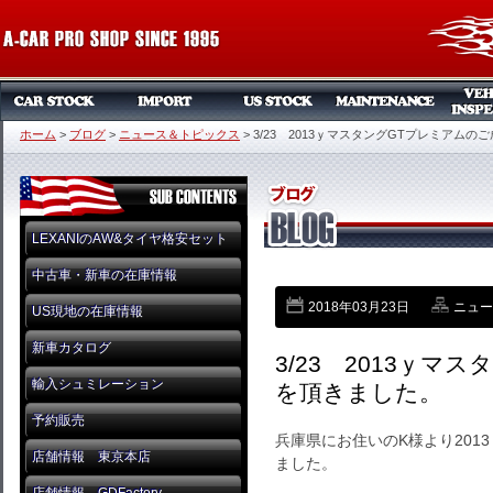
ホーム
>
ブログ
>
ニュース＆トピックス
>
3/23 2013ｙマスタングGTプレミアム
LEXANIのAW&タイヤ格安セット
中古車・新車の在庫情報
2018年03月23日
ニュー
US現地の在庫情報
新車カタログ
3/23 2013ｙマ
輸入シュミレーション
を頂きました。
予約販売
兵庫県にお住いのK様より201
店舗情報 東京本店
ました。