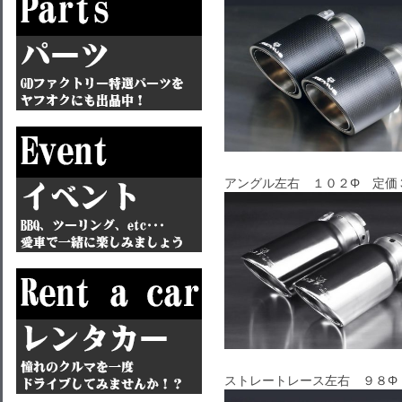
アングル左右 １０２Φ 定価
ストレートレース左右 ９８Φ