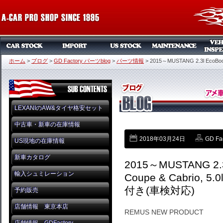
ホーム
>
ブログ
>
GD Factory パーツblog
>
パーツ情報
>
2015～MUSTANG 2.3l Eco
LEXANIのAW&タイヤ格安セット
中古車・新車の在庫情報
2018年03月24日
GD Fa
US現地の在庫情報
新車カタログ
2015～MUSTANG 2.3
輸入シュミレーション
Coupe & Cabrio,
付き(車検対応)
予約販売
店舗情報 東京本店
REMUS NEW PRODUCT