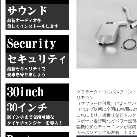
マフラータイコにバルブコント
リモコン
（マフラーに付属）によってバ
（バルブ状態は全閉/10%開/5
これにより、街乗りなどトルク
スポーツ走行時などパワー重視
臨機応変なチューニングが室内
カーボンアングル左右 １０２