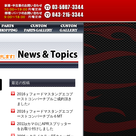
最近の投稿
2016ｙフォードマスタングエコブ
ーストコンバーチブルご成約頂き
ました♪
2016ｙフォードマスタングエコブ
ーストコンバーチブル６MT
2011yカマロにAPRスプリッター
をお取り付けしました