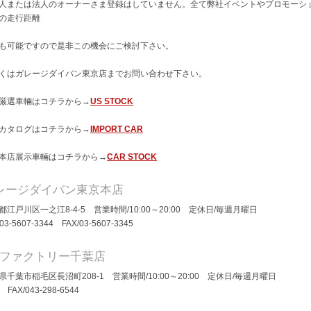
人または法人のオーナーさま登録はしていません。全て弊社イベントやプロモーシ
の走行距離
も可能ですので是非この機会にご検討下さい。
くはガレージダイバン東京店までお問い合わせ下さい。
厳選車輛はコチラから→
US STOCK
カタログはコチラから→
IMPORT CAR
本店展示車輛はコチラから→
CAR STOCK
レージダイバン東京本店
都江戸川区一之江8-4-5 営業時間/10:00～20:00 定休日/毎週月曜日
/03-5607-3344 FAX/03-5607-3345
Dファクトリー千葉店
県千葉市稲毛区長沼町208-1 営業時間/10:00～20:00 定休日/毎週月曜日
/ FAX/043-298-6544