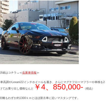
詳細はコチラ→≪
在庫車情報
≫
IN車高調やLexani22インチホイールを履き、さらにマグナフローマフラーや車検を2
￥4、850,000-
けてお乗り出し価格なんと
（税込）
距離もわずか約1300ｋｍとほぼ新古車に近いマスタングです。