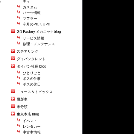
ティ
ョ
カスタム
パーツ情報
マフラー
今月のPICK UP!!
GD Factory メカニックblog
サービス情報
修理・メンテナンス
ステアリング
ダイバンタレント
ダイバン社長 blog
ひとりごと…
ボスの仕事
ボスの休日
ニュース＆トピックス
撮影車
未分類
東京本店 blog
イベント
レンタカー
中古車情報