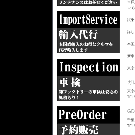
※個
ンで
試乗
詳し
本国
新車
東京
ガ
東京
TEL
G
千葉
TEL