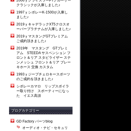
2006ｙクライスラーPTクルーザー
クラシックが入庫しました♪
1997ｙシボレーK-1500が入庫し
ました♪
2019ｙキャデラックXT5クロスオ
ーバープラチナムが入庫しました♪
2019ｙマスタングGTプレミアム
ご成約頂きました♪
2019年 マスタング GTプレミ
アム STEEDA サスペンション フ
ロント＆リア スタビライザー ステ
ンメッシュ フロント＆リア ブレー
キホース 交換 カスタム
1993ｙジープチェロキースポーツ
のご成約を頂きました♪
シボレーカマロ リップスポイラ
ー取り付け スポーティーになっ
た イエス高須
ブログカテゴリー
GD Factory パーツblog
オーディオ・ナビ・セキュリ