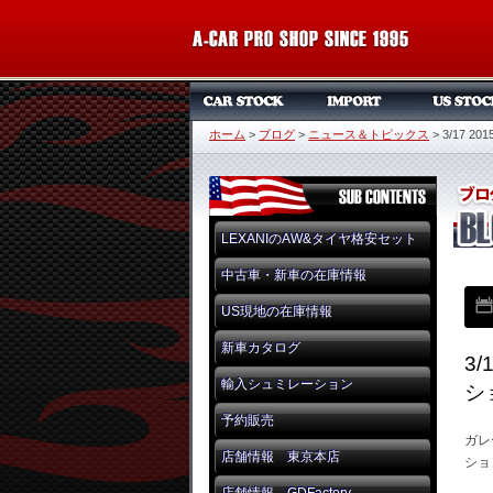
ホーム
>
ブログ
>
ニュース＆トピックス
>
3/17
LEXANIのAW&タイヤ格安セット
中古車・新車の在庫情報
US現地の在庫情報
新車カタログ
3
輸入シュミレーション
シ
予約販売
ガレ
店舗情報 東京本店
ショ