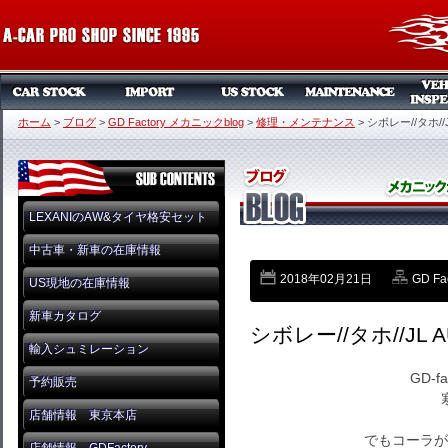
ホーム
>
ブログ
>
GD Factory メカニックblog
>
修理・メンテナンス
>
シボレー//タホ//JL
LEXANIのAW&タイヤ格安セット
中古車・新車の在庫情報
2018年02月21日
GD F
US現地の在庫情報
新車カタログ
シボレー//タホ//JL AU
輸入シュミレーション
GD-f
予約販売
店舗情報 東京本店
でもコーラが