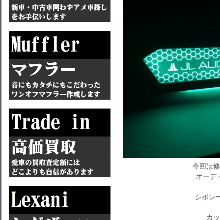
今回は修
オーデ
シボレ
カッ