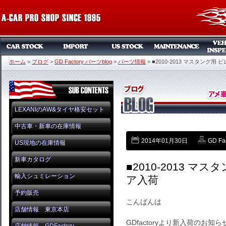
ホーム
>
ブログ
>
GD Factory パーツblog
>
パーツ情報
>
■2010-2013 マスタング用
LEXANIのAW&タイヤ格安セット
中古車・新車の在庫情報
2014年01月30日
GD Fa
US現地の在庫情報
新車カタログ
■2010-2013 マ
輸入シュミレーション
ア入荷
予約販売
こんばんは
店舗情報 東京本店
GDfactoryより新入荷のお知