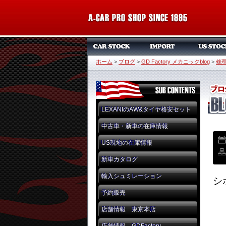
ホーム
>
ブログ
>
GD Factory メカニックblog
>
修
LEXANIのAW&タイヤ格安セット
中古車・新車の在庫情報
US現地の在庫情報
新車カタログ
輸入シュミレーション
シ
予約販売
店舗情報 東京本店