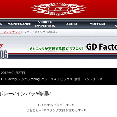
理・メンテナンス
>
シボレー//インパラ//修理//
2018年01月27日
GD Factory メカニックblog
,
ニュース＆トピックス
,
修理・メンテナンス
ボレー//インパラ//修理//
GD-factoryブログっす～!!
どもども～!!マスタング大好き古野っす～!!