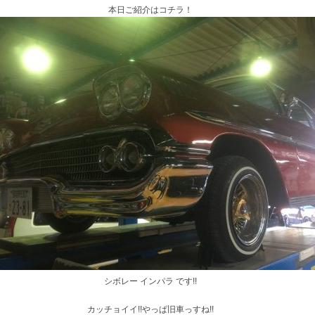
本日ご紹介はコチラ！
シボレー インパラ です!!
カッチョイイ!!やっぱ旧車っすね!!