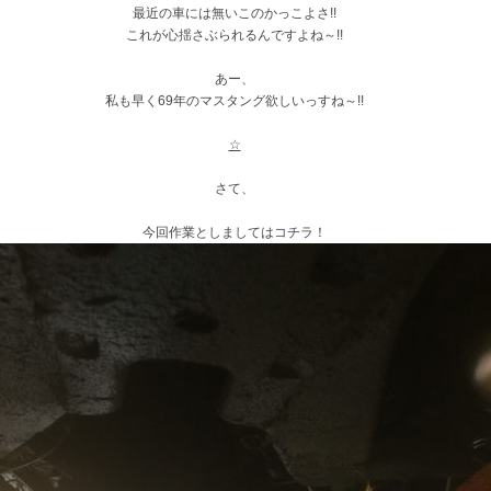
最近の車には無いこのかっこよさ!!
これが心揺さぶられるんですよね～!!
あー、
私も早く69年のマスタング欲しいっすね～!!
☆
さて、
今回作業としましてはコチラ！