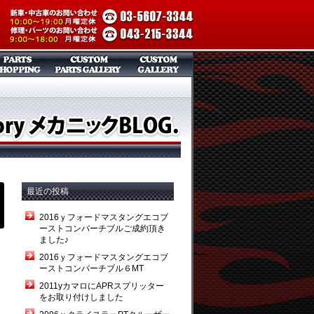
最近の投稿
2016ｙフォードマスタングエコブ
ーストコンバーチブルご成約頂き
ました♪
2016ｙフォードマスタングエコブ
ーストコンバーチブル６MT
2011yカマロにAPRスプリッター
をお取り付けしました