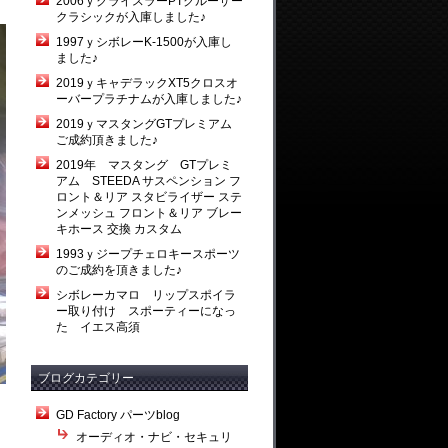
2006ｙクライスラーPTクルーザー
クラシックが入庫しました♪
1997ｙシボレーK-1500が入庫し
ました♪
2019ｙキャデラックXT5クロスオ
ーバープラチナムが入庫しました♪
2019ｙマスタングGTプレミアム
ご成約頂きました♪
2019年 マスタング GTプレミ
アム STEEDA サスペンション フ
ロント＆リア スタビライザー ステ
ンメッシュ フロント＆リア ブレー
キホース 交換 カスタム
1993ｙジープチェロキースポーツ
のご成約を頂きました♪
シボレーカマロ リップスポイラ
ー取り付け スポーティーになっ
た イエス高須
ブログカテゴリー
GD Factory パーツblog
オーディオ・ナビ・セキュリ