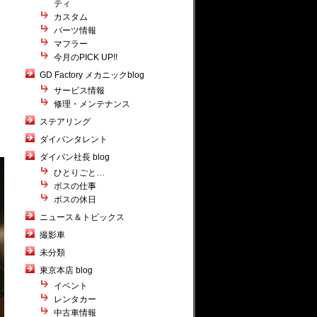
ティ
カスタム
パーツ情報
マフラー
今月のPICK UP!!
GD Factory メカニックblog
サービス情報
修理・メンテナンス
ステアリング
ダイバンタレント
ダイバン社長 blog
ひとりごと…
ボスの仕事
ボスの休日
ニュース＆トピックス
撮影車
未分類
東京本店 blog
イベント
レンタカー
中古車情報