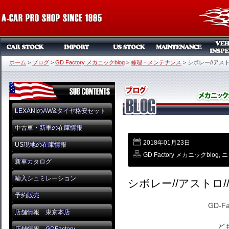
ホーム
>
ブログ
>
GD Factory メカニックblog
>
修理・メンテナンス
>
シボレー//アスト
LEXANIのAW&タイヤ格安セット
中古車・新車の在庫情報
2018年01月23日
US現地の在庫情報
GD Factory メカニックblog
,
ニ
新車カタログ
輸入シュミレーション
シボレー//アストロ/
予約販売
GD-F
店舗情報 東京本店
ども