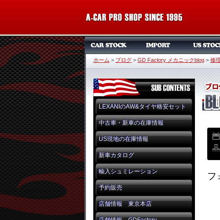
ホーム
>
ブログ
>
GD Factory メカニックblog
>
修
LEXANIのAW&タイヤ格安セット
中古車・新車の在庫情報
US現地の在庫情報
新車カタログ
輸入シュミレーション
フ
予約販売
店舗情報 東京本店