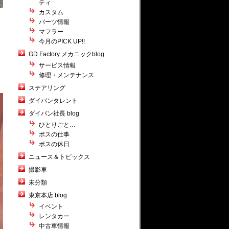
ティ
カスタム
パーツ情報
マフラー
今月のPICK UP!!
GD Factory メカニックblog
サービス情報
修理・メンテナンス
ステアリング
ダイバンタレント
ダイバン社長 blog
ひとりごと…
ボスの仕事
ボスの休日
ニュース＆トピックス
撮影車
未分類
東京本店 blog
イベント
レンタカー
中古車情報