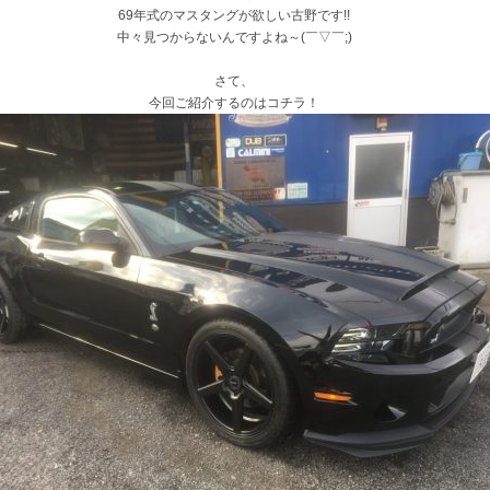
69年式のマスタングが欲しい古野です!!
中々見つからないんですよね～(￣▽￣;)
さて、
今回ご紹介するのはコチラ！