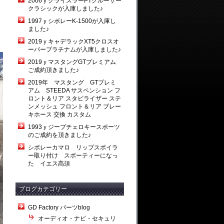
2006ｙクライスラーPTクルーザー
クラシックが入庫しました♪
1997ｙシボレーK-1500が入庫し
ました♪
2019ｙキャデラックXT5クロスオ
ーバープラチナムが入庫しました♪
2019ｙマスタングGTプレミアム
ご成約頂きました♪
2019年 マスタング GTプレミ
アム STEEDA サスペンション フ
ロント＆リア スタビライザー ステ
ンメッシュ フロント＆リア ブレー
キホース 交換 カスタム
1993ｙジープチェロキースポーツ
のご成約を頂きました♪
シボレーカマロ リップスポイラ
ー取り付け スポーティーになっ
た イエス高須
ブログカテゴリー
GD Factory パーツblog
オーディオ・ナビ・セキュリ