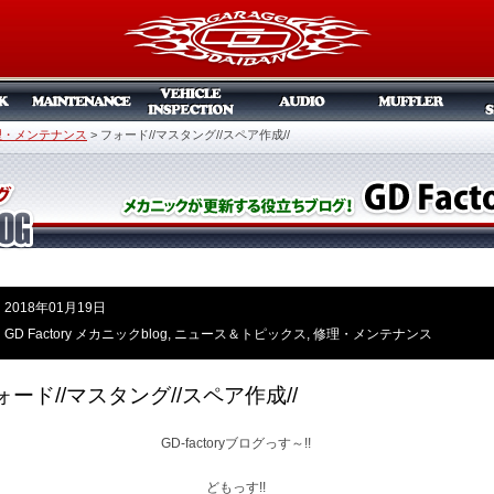
理・メンテナンス
>
フォード//マスタング//スペア作成//
2018年01月19日
GD Factory メカニックblog
,
ニュース＆トピックス
,
修理・メンテナンス
ォード//マスタング//スペア作成//
GD-factoryブログっす～!!
どもっす!!