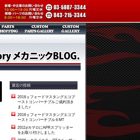
最近の投稿
2016ｙフォードマスタングエコブ
ーストコンバーチブルご成約頂き
ました♪
2016ｙフォードマスタングエコブ
ーストコンバーチブル６MT
2011yカマロにAPRスプリッター
をお取り付けしました