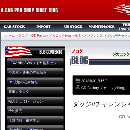
ホーム
>
ブログ
>
GD Factory メカニックblog
>
修理・メンテナンス
>
ダッジ//チャレン
LEXANIのAW&タイヤ格安セット
中古車・新車の在庫情報
2018年01月16日
US現地の在庫情報
GD Factory メカニックblog
,
ニ
新車カタログ
輸入シュミレーション
ダッジ//チャレンジャ
予約販売
GD-f
店舗情報 東京本店