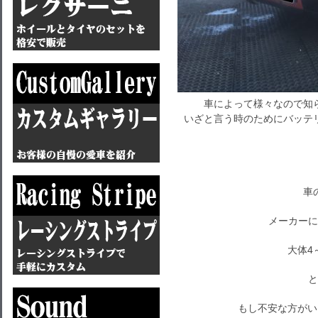
車によって様々なので知
いざと言う時のためにバッテ
車
メーカーに
大体4
と
もし不安な方がい