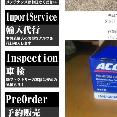
先日
ダッジ 
作業
バッ