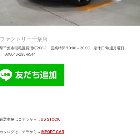
Dファクトリー千葉店
県千葉市稲毛区長沼町208-1 営業時間/10:00～20:00 定休日/毎週月曜日
/ FAX/043-298-6544
厳選車輛はコチラから→
US STOCK
カタログはコチラから→
IMPORT CAR