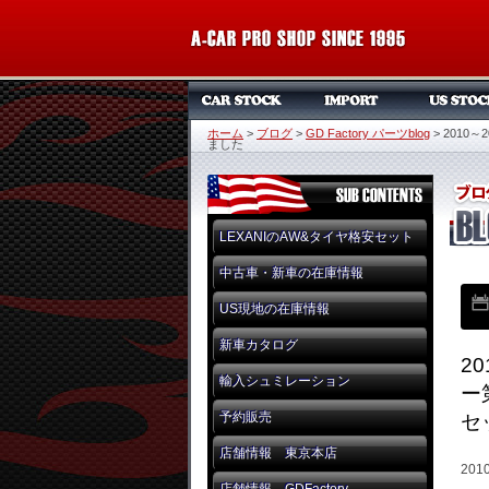
ホーム
>
ブログ
>
GD Factory パーツblog
>
2010
ました
LEXANIのAW&タイヤ格安セット
中古車・新車の在庫情報
US現地の在庫情報
新車カタログ
2
輸入シュミレーション
ー
予約販売
セ
店舗情報 東京本店
20