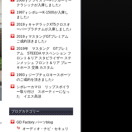
2006ｙクライスラーPTクルーザー
クラシックが入庫しました♪
1997ｙシボレーK-1500が入庫し
ました♪
2019ｙキャデラックXT5クロスオ
ーバープラチナムが入庫しました♪
2019ｙマスタングGTプレミアム
ご成約頂きました♪
2019年 マスタング GTプレミ
アム STEEDA サスペンション フ
ロント＆リア スタビライザー ステ
ンメッシュ フロント＆リア ブレー
キホース 交換 カスタム
1993ｙジープチェロキースポーツ
のご成約を頂きました♪
シボレーカマロ リップスポイラ
ー取り付け スポーティーになっ
た イエス高須
ブログカテゴリー
GD Factory パーツblog
や
オーディオ・ナビ・セキュリ
。