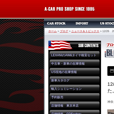
ホーム
>
ブログ
>
ニュース＆トピックス
>
12/2
LEXANIのAW&タイヤ格安セット
中古車・新車の在庫情報
US現地の在庫情報
新車カタログ
1
輸入シュミレーション
た
予約販売
神奈
店舗情報 東京本店