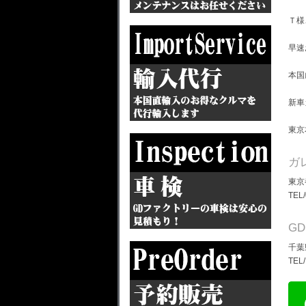
Ｔ様
早速
本国
新車
東京
ガ
東京
TEL
G
千葉
TEL