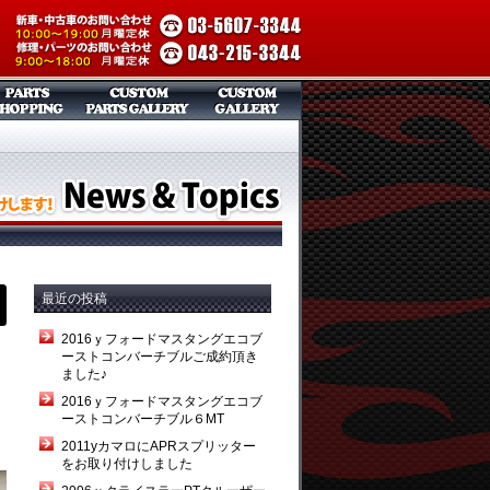
最近の投稿
2016ｙフォードマスタングエコブ
ーストコンバーチブルご成約頂き
ました♪
2016ｙフォードマスタングエコブ
ーストコンバーチブル６MT
2011yカマロにAPRスプリッター
をお取り付けしました