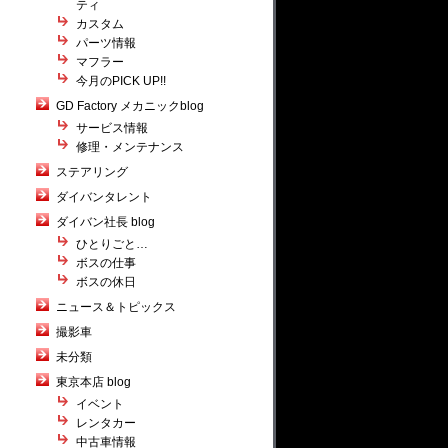
ティ
カスタム
パーツ情報
マフラー
今月のPICK UP!!
GD Factory メカニックblog
サービス情報
修理・メンテナンス
ステアリング
ダイバンタレント
ダイバン社長 blog
ひとりごと…
ボスの仕事
ボスの休日
ニュース＆トピックス
撮影車
未分類
東京本店 blog
イベント
レンタカー
中古車情報