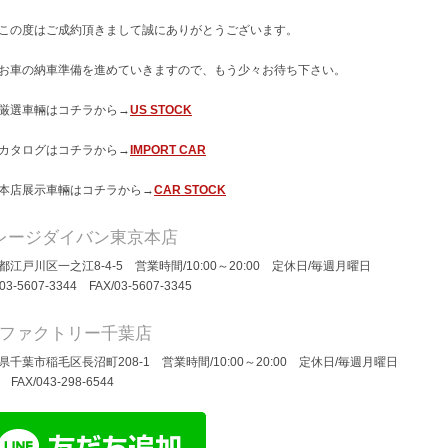
この度はご成約頂きまして誠にありがとうございます。
お車の納車準備を進めていきますので、もう少々お待ち下さい。
厳選車輛はコチラから→
US STOCK
カタログはコチラから→
IMPORT CAR
本店展示車輛はコチラから→
CAR STOCK
レージダイバン東京本店
都江戸川区一之江8-4-5 営業時間/10:00～20:00 定休日/毎週月曜日
/03-5607-3344 FAX/03-5607-3345
Dファクトリー千葉店
県千葉市稲毛区長沼町208-1 営業時間/10:00～20:00 定休日/毎週月曜日
/ FAX/043-298-6544