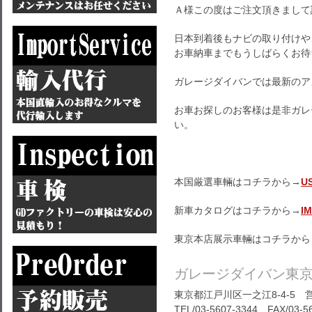
Ａ様この度はご注文頂きまして
日本到着後もナビの取り付けや
お車納車までもうしばらくお待
ガレージダイバンでは最新のア
お車お探しのお客様は是非ガレ
い。
本国厳選車輛はコチラから→
U
新車カタログはコチラから→
I
東京本店展示車輛はコチラから
ガレージダイバン東
東京都江戸川区一之江8-4-5 営
TEL/03-5607-3344 FAX/03-5