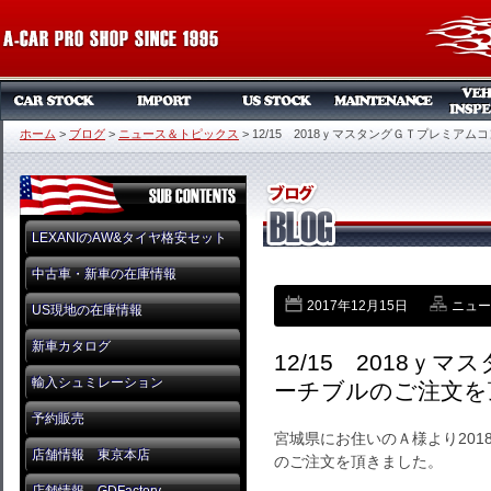
ホーム
>
ブログ
>
ニュース＆トピックス
>
12/15 2018ｙマスタングＧＴプレミア
LEXANIのAW&タイヤ格安セット
中古車・新車の在庫情報
2017年12月15日
ニュー
US現地の在庫情報
新車カタログ
12/15 2018
輸入シュミレーション
ーチブルのご注文を
予約販売
宮城県にお住いのＡ様より20
店舗情報 東京本店
のご注文を頂きました。