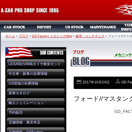
ホーム
>
ブログ
>
GD Factory メカニックblog
>
修理・メンテナンス
>
フォード//マスタ
LEXANIのAW&タイヤ格安セット
中古車・新車の在庫情報
2017年10月24日
GD F
US現地の在庫情報
新車カタログ
フォード//マスタング
輸入シュミレーション
GD_FA
予約販売
店舗情報 東京本店