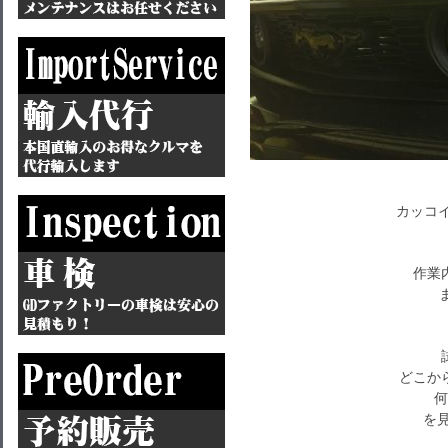
カッコイイ
作業
どこか
何
を見