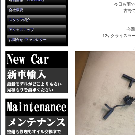
店舗情報 GDFactory
今日も雨で
会社概要
古野で
スタッフ紹介
今回
アクセスマップ
12y クライスラー
お問合せ･ファンレター