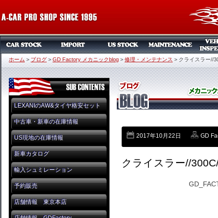
ホーム
>
ブログ
>
GD Factory メカニックblog
>
修理・メンテナンス
>
クライスラー//300
LEXANIのAW&タイヤ格安セット
中古車・新車の在庫情報
2017年10月22日
GD F
US現地の在庫情報
新車カタログ
クライスラー//300C//
輸入シュミレーション
GD_FA
予約販売
店舗情報 東京本店