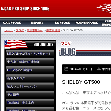
ホーム
>
ブログ
>
東京本店 blog
>
中古車情報
>
SHELBY GT500
LEXANIのAW&タイヤ格安セット
中古車・新車の在庫情報
2014年01月16日
中古車
US現地の在庫情報
新車カタログ
SHELBY GT500
輸入シュミレーション
こんばんは。東京本店の水野で
予約販売
ACミランの本田選手が初選抜
店舗情報 東京本店
スも霞む位、ニュースになって