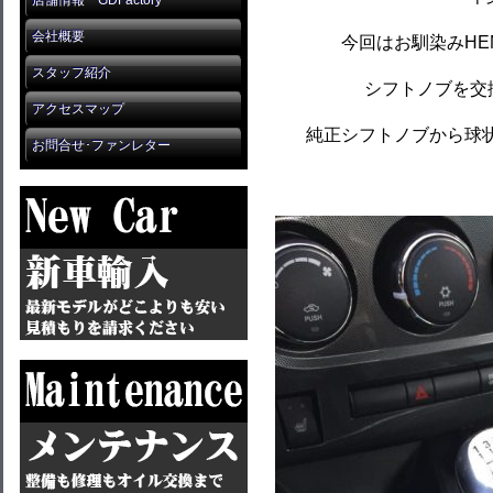
店舗情報 GDFactory
会社概要
今回はお馴染みHE
スタッフ紹介
シフトノブを交換
アクセスマップ
純正シフトノブから球
お問合せ･ファンレター