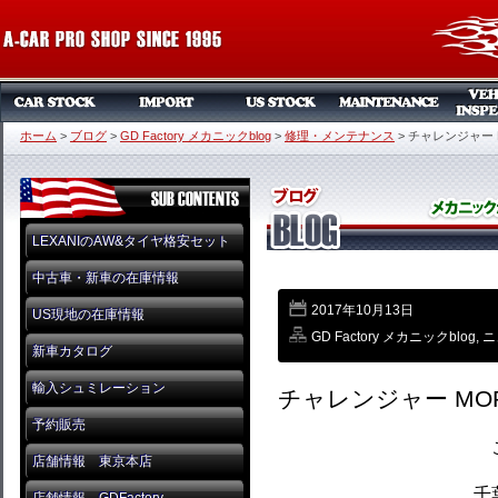
ホーム
>
ブログ
>
GD Factory メカニックblog
>
修理・メンテナンス
>
チャレンジャー 
LEXANIのAW&タイヤ格安セット
中古車・新車の在庫情報
2017年10月13日
US現地の在庫情報
GD Factory メカニックblog
,
ニ
新車カタログ
輸入シュミレーション
チャレンジャー MOP
予約販売
店舗情報 東京本店
千