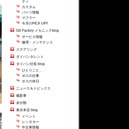
ティ
カスタム
パーツ情報
マフラー
今月のPICK UP!!
GD Factory メカニックblog
サービス情報
修理・メンテナンス
ステアリング
ダイバンタレント
ダイバン社長 blog
ひとりごと…
ボスの仕事
ボスの休日
ニュース＆トピックス
撮影車
未分類
東京本店 blog
イベント
レンタカー
中古車情報