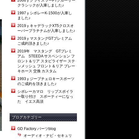
2006ｙクライスラーPTクルーザー
クラシックが入庫しました♪
1997ｙシボレーK-1500が入庫し
ました♪
2019ｙキャデラックXT5クロスオ
ーバープラチナムが入庫しました♪
2019ｙマスタングGTプレミアム
ご成約頂きました♪
2019年 マスタング GTプレミ
アム STEEDA サスペンション フ
ロント＆リア スタビライザー ステ
ンメッシュ フロント＆リア ブレー
キホース 交換 カスタム
1993ｙジープチェロキースポーツ
のご成約を頂きました♪
シボレーカマロ リップスポイラ
ー取り付け スポーティーになっ
た イエス高須
ブログカテゴリー
GD Factory パーツblog
オーディオ・ナビ・セキュリ