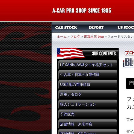
ホーム
>
ブログ
>
東京本店 blog
>
フォードマスタン
LEXANIのAW&タイヤ格安セット
中古車・新車の在庫情報
US現地の在庫情報
新車カタログ
フ
輸入シュミレーション
カ
予約販売
フォ
店舗情報 東京本店
ダイ