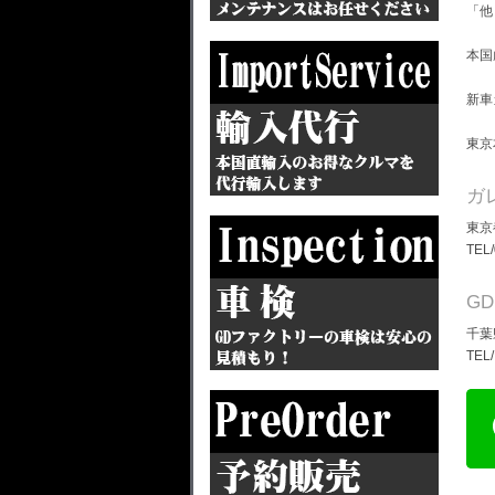
「他
本国
新車
東京
ガ
東京
TEL
G
千葉
TEL