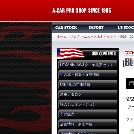
ホーム
>
ブログ
>
ニュース＆トピックス
>
9/28 
LEXANIのAW&タイヤ格安セット
中古車・新車の在庫情報
US現地の在庫情報
新車カタログ
9
輸入シュミレーション
ァ
予約販売
アメ
店舗情報 東京本店