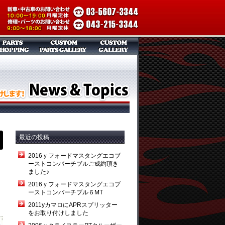
最近の投稿
2016ｙフォードマスタングエコブ
ーストコンバーチブルご成約頂き
ました♪
2016ｙフォードマスタングエコブ
ーストコンバーチブル６MT
2011yカマロにAPRスプリッター
をお取り付けしました