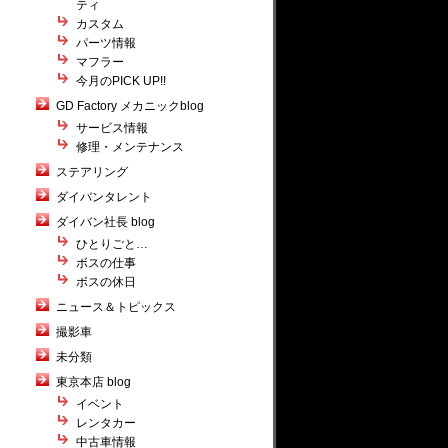
ティ
カスタム
パーツ情報
マフラー
今月のPICK UP!!
GD Factory メカニックblog
サービス情報
修理・メンテナンス
ステアリング
ダイバンタレント
ダイバン社長 blog
ひとりごと…
ボスの仕事
ボスの休日
ニュース＆トピックス
撮影車
未分類
東京本店 blog
イベント
レンタカー
中古車情報