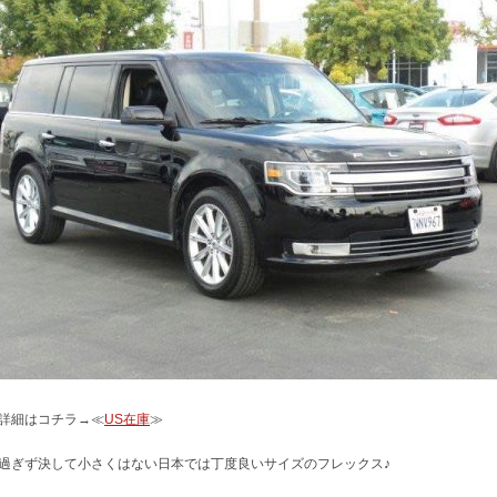
詳細はコチラ→≪
US在庫
≫
過ぎず決して小さくはない日本では丁度良いサイズのフレックス♪