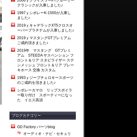
2006ｙクライスラーPTクルーザー
クラシックが入庫しました♪
1997ｙシボレーK-1500が入庫し
ました♪
2019ｙキャデラックXT5クロスオ
ーバープラチナムが入庫しました♪
2019ｙマスタングGTプレミアム
ご成約頂きました♪
2019年 マスタング GTプレミ
アム STEEDA サスペンション フ
ロント＆リア スタビライザー ステ
ンメッシュ フロント＆リア ブレー
キホース 交換 カスタム
1993ｙジープチェロキースポーツ
のご成約を頂きました♪
シボレーカマロ リップスポイラ
ー取り付け スポーティーになっ
た イエス高須
ブログカテゴリー
GD Factory パーツblog
オーディオ・ナビ・セキュリ