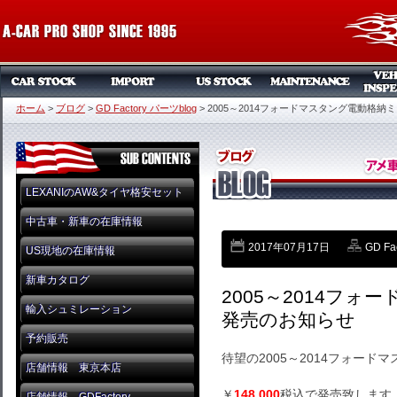
ホーム
>
ブログ
>
GD Factory パーツblog
>
2005～2014フォードマスタング電動格
LEXANIのAW&タイヤ格安セット
中古車・新車の在庫情報
2017年07月17日
GD Fa
US現地の在庫情報
新車カタログ
2005～2014フ
輸入シュミレーション
発売のお知らせ
予約販売
待望の2005～2014フォード
店舗情報 東京本店
￥
148,000
税込で発売致します