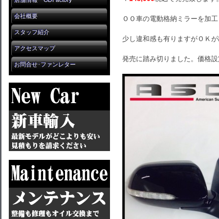
店舗情報 GDFactory
会社概要
ＯＯ車の電動格納ミラーを加工
スタッフ紹介
少し違和感も有りますがＯＫが
アクセスマップ
発売に踏み切りました。価格設
お問合せ･ファンレター