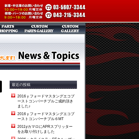
最近の投稿
2016ｙフォードマスタングエコブ
ーストコンバーチブルご成約頂き
ました♪
2016ｙフォードマスタングエコブ
ーストコンバーチブル６MT
2011yカマロにAPRスプリッター
をお取り付けしました