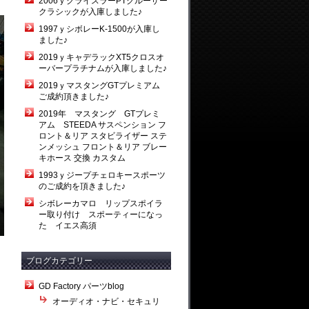
2006ｙクライスラーPTクルーザー
クラシックが入庫しました♪
1997ｙシボレーK-1500が入庫し
ました♪
2019ｙキャデラックXT5クロスオ
ーバープラチナムが入庫しました♪
2019ｙマスタングGTプレミアム
ご成約頂きました♪
2019年 マスタング GTプレミ
アム STEEDA サスペンション フ
ロント＆リア スタビライザー ステ
ンメッシュ フロント＆リア ブレー
キホース 交換 カスタム
1993ｙジープチェロキースポーツ
のご成約を頂きました♪
シボレーカマロ リップスポイラ
ー取り付け スポーティーになっ
た イエス高須
ブログカテゴリー
GD Factory パーツblog
オーディオ・ナビ・セキュリ