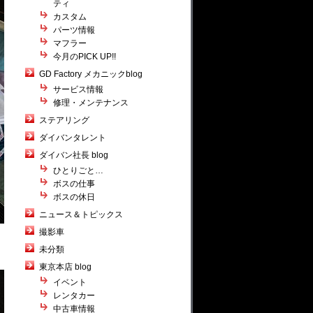
ティ
カスタム
パーツ情報
マフラー
今月のPICK UP!!
GD Factory メカニックblog
サービス情報
修理・メンテナンス
ステアリング
ダイバンタレント
ダイバン社長 blog
ひとりごと…
ボスの仕事
ボスの休日
ニュース＆トピックス
撮影車
未分類
東京本店 blog
イベント
レンタカー
中古車情報