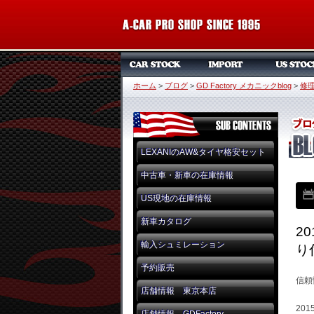
ホーム
>
ブログ
>
GD Factory メカニックblog
>
修
LEXANIのAW&タイヤ格安セット
中古車・新車の在庫情報
US現地の在庫情報
新車カタログ
2
輸入シュミレーション
り
予約販売
信頼
店舗情報 東京本店
20